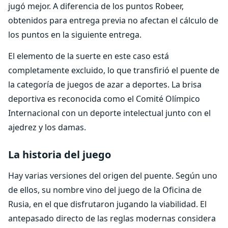
jugó mejor. A diferencia de los puntos Robeer,
obtenidos para entrega previa no afectan el cálculo de
los puntos en la siguiente entrega.
El elemento de la suerte en este caso está
completamente excluido, lo que transfirió el puente de
la categoría de juegos de azar a deportes. La brisa
deportiva es reconocida como el Comité Olímpico
Internacional con un deporte intelectual junto con el
ajedrez y los damas.
La historia del juego
Hay varias versiones del origen del puente. Según uno
de ellos, su nombre vino del juego de la Oficina de
Rusia, en el que disfrutaron jugando la viabilidad. El
antepasado directo de las reglas modernas considera