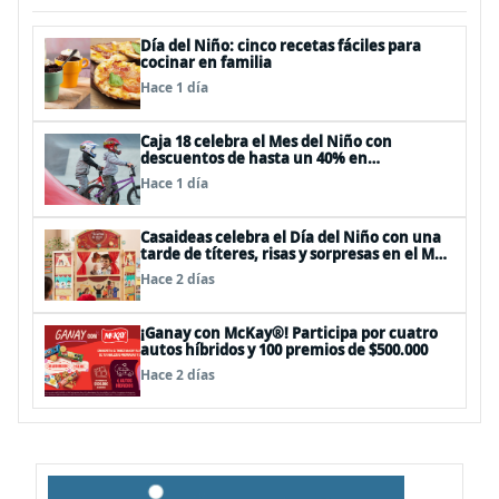
Día del Niño: cinco recetas fáciles para
cocinar en familia
Hace 1 día
Caja 18 celebra el Mes del Niño con
descuentos de hasta un 40% en
panoramas, cine, shows y streaming
Hace 1 día
Casaideas celebra el Día del Niño con una
tarde de títeres, risas y sorpresas en el Mall
Plaza Vespucio
Hace 2 días
¡Ganay con McKay®! Participa por cuatro
autos híbridos y 100 premios de $500.000
Hace 2 días