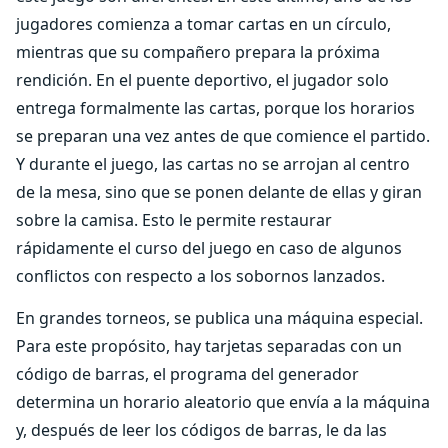
jugadores comienza a tomar cartas en un círculo,
mientras que su compañero prepara la próxima
rendición. En el puente deportivo, el jugador solo
entrega formalmente las cartas, porque los horarios
se preparan una vez antes de que comience el partido.
Y durante el juego, las cartas no se arrojan al centro
de la mesa, sino que se ponen delante de ellas y giran
sobre la camisa. Esto le permite restaurar
rápidamente el curso del juego en caso de algunos
conflictos con respecto a los sobornos lanzados.
En grandes torneos, se publica una máquina especial.
Para este propósito, hay tarjetas separadas con un
código de barras, el programa del generador
determina un horario aleatorio que envía a la máquina
y, después de leer los códigos de barras, le da las