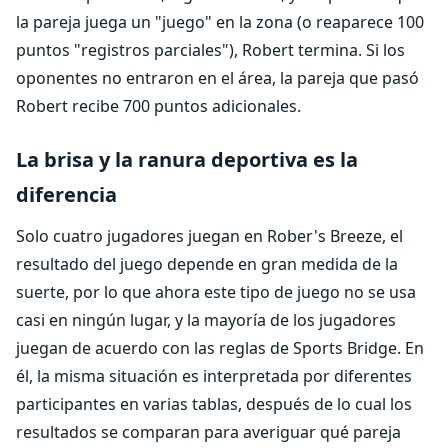
la pareja juega un "juego" en la zona (o reaparece 100
puntos "registros parciales"), Robert termina. Si los
oponentes no entraron en el área, la pareja que pasó
Robert recibe 700 puntos adicionales.
La brisa y la ranura deportiva es la
diferencia
Solo cuatro jugadores juegan en Rober's Breeze, el
resultado del juego depende en gran medida de la
suerte, por lo que ahora este tipo de juego no se usa
casi en ningún lugar, y la mayoría de los jugadores
juegan de acuerdo con las reglas de Sports Bridge. En
él, la misma situación es interpretada por diferentes
participantes en varias tablas, después de lo cual los
resultados se comparan para averiguar qué pareja