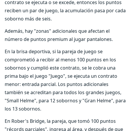
contrato se ejecuta o se excede, entonces los puntos
reciben un par de juego, la acumulación pasa por cada
soborno más de seis.
Además, hay "zonas" adicionales que afectan el
número de puntos premium al jugar pantalones.
En la brisa deportiva, si la pareja de juego se
comprometió a recibir al menos 100 puntos en los
sobornos y cumplió este contrato, se le cobra una
prima bajo el juego "Juego", se ejecuta un contrato
menor: entrada parcial. Los puntos adicionales
también se acreditan para todos los grandes juegos,
"Small Helme", ​​para 12 sobornos y "Gran Helme", ​​para
los 13 sobornos.
En Rober's Bridge, la pareja, que tomó 100 puntos
"récords parciales", ingresa al área, y después de que