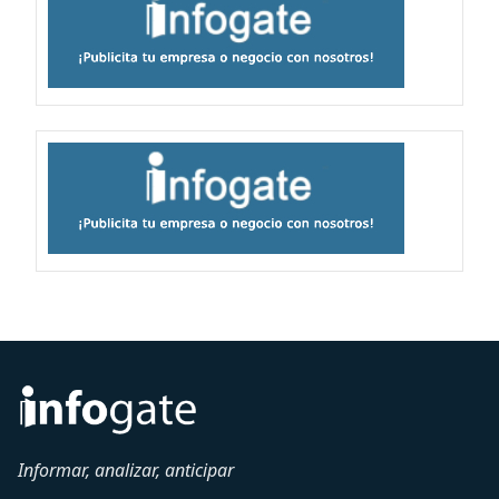
Informar, analizar, anticipar