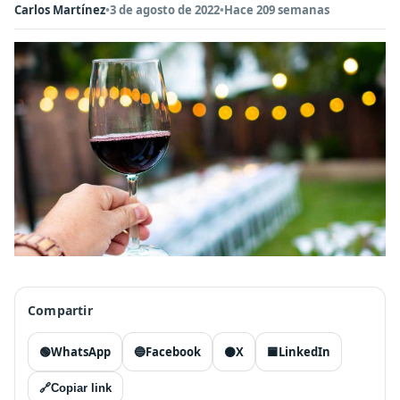
Carlos Martínez
•
3 de agosto de 2022
•
Hace 209 semanas
Compartir
🟢
WhatsApp
🔵
Facebook
⚫
X
🟦
LinkedIn
🔗
Copiar link