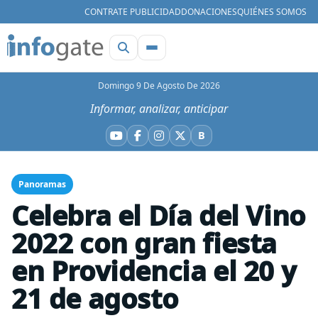
CONTRATE PUBLICIDAD
DONACIONES
QUIÉNES SOMOS
Domingo 9 De Agosto De 2026
Informar, analizar, anticipar
B
YouTube
Facebook
Instagram
X
Bluesky
Panoramas
Celebra el Día del Vino
2022 con gran fiesta
en Providencia el 20 y
21 de agosto