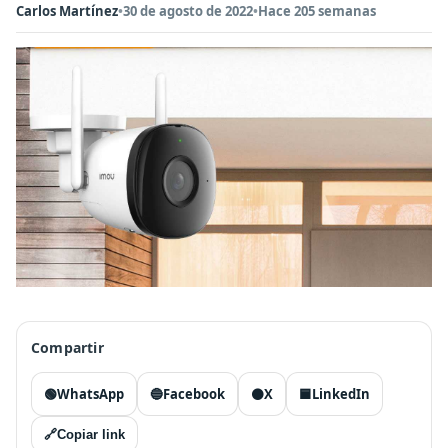
Carlos Martínez
•
30 de agosto de 2022
•
Hace 205 semanas
Compartir
🟢
WhatsApp
🔵
Facebook
⚫
X
🟦
LinkedIn
🔗
Copiar link