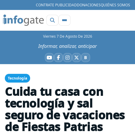
CONTRATE PUBLICIDAD
DONACIONES
QUIÉNES SOMOS
Viernes 7 De Agosto De 2026
Informar, analizar, anticipar
B
YouTube
Facebook
Instagram
X
Bluesky
Tecnología
Cuida tu casa con
tecnología y sal
seguro de vacaciones
de Fiestas Patrias