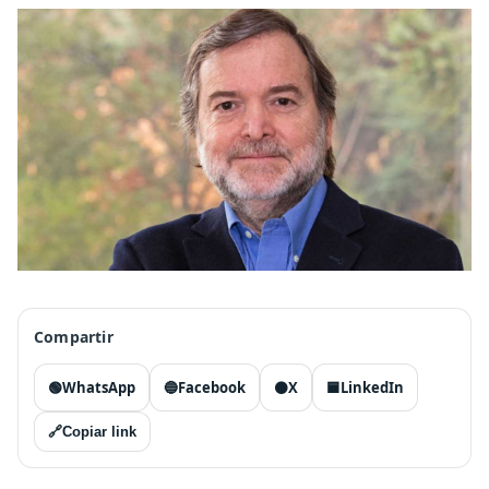
Compartir
🟢
WhatsApp
🔵
Facebook
⚫
X
🟦
LinkedIn
🔗
Copiar link