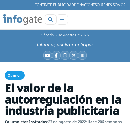
CONTRATE PUBLICIDAD
DONACIONES
QUIÉNES SOMOS
Sábado 8 De Agosto De 2026
Informar, analizar, anticipar
B
YouTube
Facebook
Instagram
X
Bluesky
Opinión
El valor de la
autorregulación en la
industria publicitaria
Columnistas Invitados
•
23 de agosto de 2022
•
Hace 206 semanas