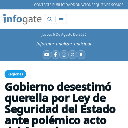
CONTRATE PUBLICIDAD
DONACIONES
QUIÉNES SOMOS
Jueves 6 De Agosto De 2026
Informar, analizar, anticipar
B
YouTube
Facebook
Instagram
X
Bluesky
Regiones
Gobierno desestimó
querella por Ley de
Seguridad del Estado
ante polémico acto