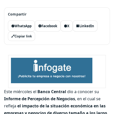
Compartir
🟢
WhatsApp
🔵
Facebook
⚫
X
🟦
LinkedIn
🔗
Copiar link
Este miércoles el
Banco Central
dio a conocer su
Informe de Percepción de Negocios
, en el cual se
refleja
el impacto de la situación económica en las
empresas y negocios de diverso tamaño a los largo