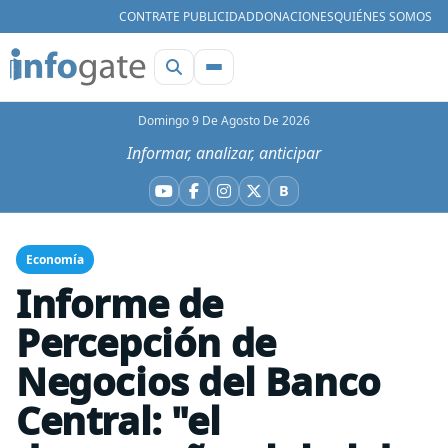
CONTRATE PUBLICIDAD
DONACIONES
QUIÉNES SOMOS
Domingo 9 De Agosto De 2026
Informar, analizar, anticipar
B
YouTube
Facebook
Instagram
X
Bluesky
Economía
Informe de
Percepción de
Negocios del Banco
Central: "el