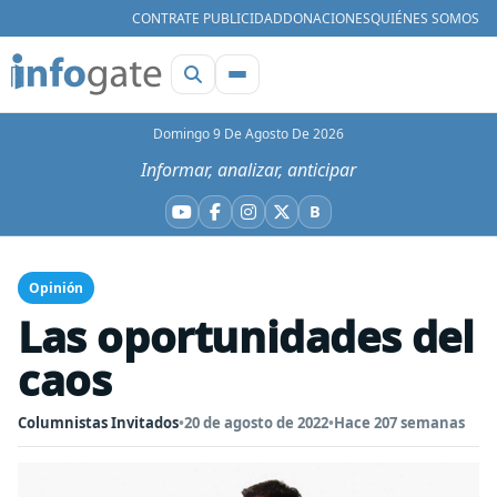
CONTRATE PUBLICIDAD
DONACIONES
QUIÉNES SOMOS
Domingo 9 De Agosto De 2026
Informar, analizar, anticipar
B
YouTube
Facebook
Instagram
X
Bluesky
Opinión
Las oportunidades del
caos
Columnistas Invitados
•
20 de agosto de 2022
•
Hace 207 semanas