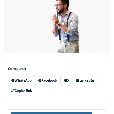
Compartir
🟢
WhatsApp
🔵
Facebook
⚫
X
🟦
LinkedIn
🔗
Copiar link