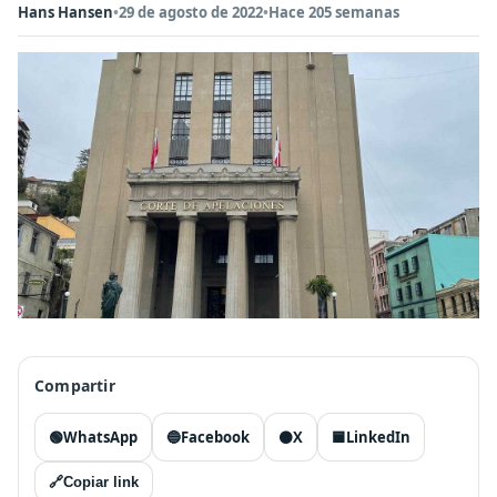
Hans Hansen
•
29 de agosto de 2022
•
Hace 205 semanas
Compartir
🟢
WhatsApp
🔵
Facebook
⚫
X
🟦
LinkedIn
🔗
Copiar link