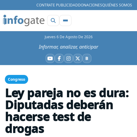
CONTRATE PUBLICIDAD
DONACIONES
QUIÉNES SOMOS
Jueves 6 De Agosto De 2026
Informar, analizar, anticipar
B
YouTube
Facebook
Instagram
X
Bluesky
Congreso
Ley pareja no es dura:
Diputadas deberán
hacerse test de
drogas