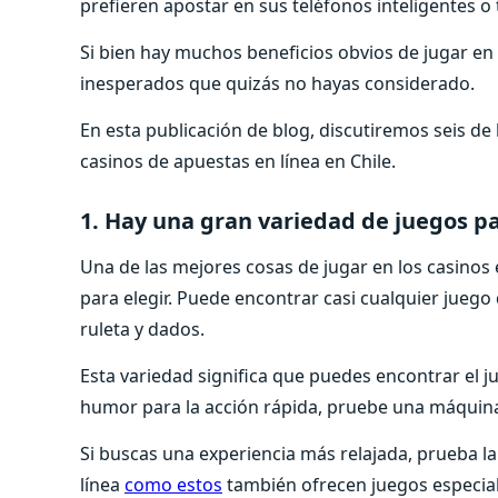
prefieren apostar en sus teléfonos inteligentes o 
Si bien hay muchos beneficios obvios de jugar en
inesperados que quizás no hayas considerado.
En esta publicación de blog, discutiremos seis de 
casinos de apuestas en línea en Chile.
1. Hay una gran variedad de juegos pa
Una de las mejores cosas de jugar en los casinos 
para elegir. Puede encontrar casi cualquier jueg
ruleta y dados.
Esta variedad significa que puedes encontrar el ju
humor para la acción rápida, pruebe una máquin
Si buscas una experiencia más relajada, prueba l
línea
como estos
también ofrecen juegos especiale