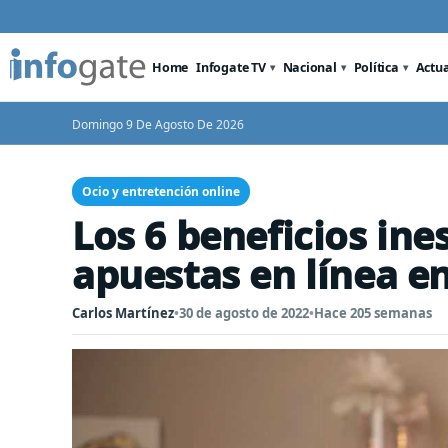
Home
Infogate TV
Nacional
Política
Actu
Domingo 9 De Agosto De 2026
Ocio y entretención online
Los 6 beneficios ine
apuestas en línea en
Carlos Martínez
•
30 de agosto de 2022
•
Hace 205 semanas