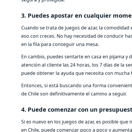
3. Puedes apostar en cualquier momen
Cuando se trata de juegos de azar, la comodidad es
eso con creces. No hay necesidad de conducir hast
en la fila para conseguir una mesa.
En cambio, puedes sentarte en casa en pijama y d
atención al cliente las 24 horas, los 7 días de l
puede obtener la ayuda que necesita con mucha f
Entonces, si está buscando una forma conveniente 
de Chile son definitivamente el camino a seguir.
4. Puede comenzar con un presupues
Si es nuevo en los juegos de azar, es posible que
en Chile, puede comenzar poco a poco y aumenta