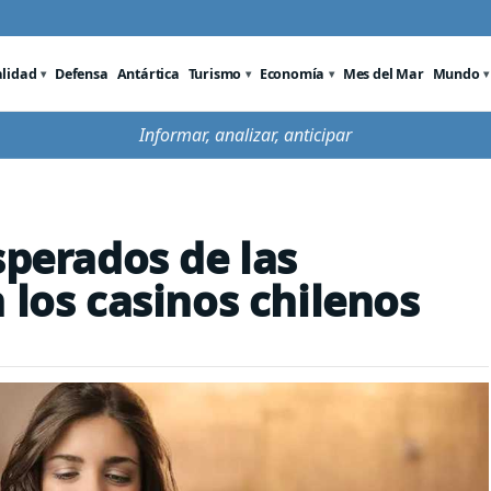
alidad
Defensa
Antártica
Turismo
Economía
Mes del Mar
Mundo
Informar, analizar, anticipar
sperados de las
 los casinos chilenos