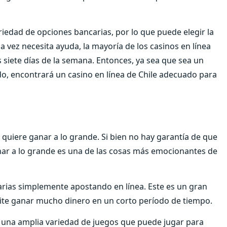
riedad de opciones bancarias, por lo que puede elegir la
a vez necesita ayuda, la mayoría de los casinos en línea
os siete días de la semana. Entonces, ya sea que sea un
o, encontrará un casino en línea de Chile adecuado para
quiere ganar a lo grande. Si bien no hay garantía de que
nar a lo grande es una de las cosas más emocionantes de
rias simplemente apostando en línea. Este es un gran
ite ganar mucho dinero en un corto período de tiempo.
n una amplia variedad de juegos que puede jugar para