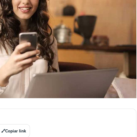
🔗
Copiar link