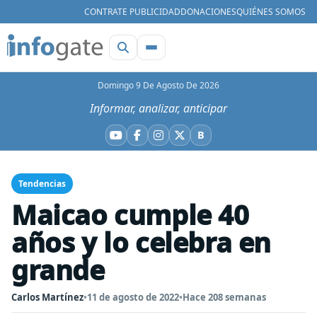
CONTRATE PUBLICIDAD
DONACIONES
QUIÉNES SOMOS
Domingo 9 De Agosto De 2026
Informar, analizar, anticipar
B
YouTube
Facebook
Instagram
X
Bluesky
Tendencias
Maicao cumple 40
años y lo celebra en
grande
Carlos Martínez
•
11 de agosto de 2022
•
Hace 208 semanas