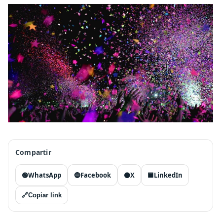
Compartir
🟢
WhatsApp
🔵
Facebook
⚫
X
🟦
LinkedIn
🔗
Copiar link