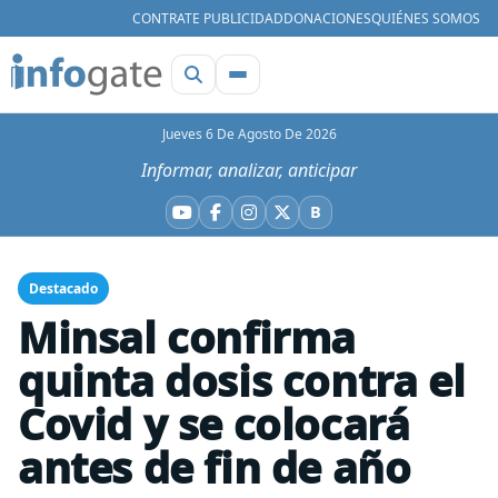
CONTRATE PUBLICIDAD
DONACIONES
QUIÉNES SOMOS
Jueves 6 De Agosto De 2026
Informar, analizar, anticipar
B
YouTube
Facebook
Instagram
X
Bluesky
Destacado
Minsal confirma
quinta dosis contra el
Covid y se colocará
antes de fin de año