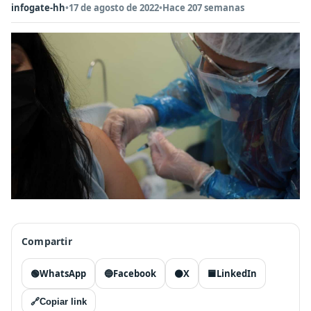
infogate-hh
•
17 de agosto de 2022
•
Hace 207 semanas
Compartir
🟢
WhatsApp
🔵
Facebook
⚫
X
🟦
LinkedIn
🔗
Copiar link