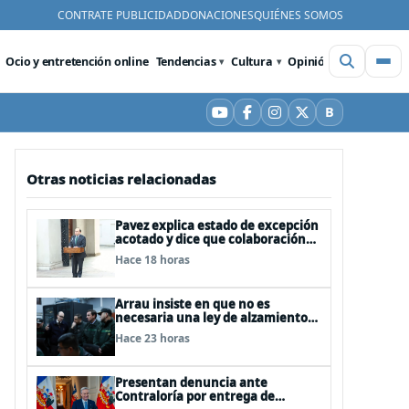
CONTRATE PUBLICIDAD
DONACIONES
QUIÉNES SOMOS
Ocio y entretención online
Tendencias
Cultura
Opinión
Videos
De
B
YouTube
Facebook
Instagram
X
Bluesky
Otras noticias relacionadas
Pavez explica estado de excepción
acotado y dice que colaboración
entre FFAA y policías, “es algo del
Hace 18 horas
todo pertinente analizar”
Arrau insiste en que no es
necesaria una ley de alzamiento
del secreto bancario, porque ya
Hace 23 horas
existe
Presentan denuncia ante
Contraloría por entrega de