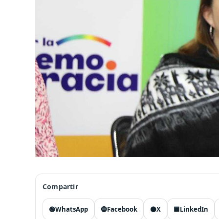
Compartir
🟢
WhatsApp
🔵
Facebook
⚫
X
🟦
LinkedIn