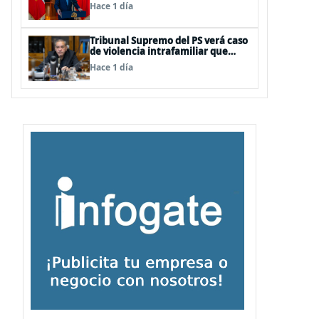
información falsa del Pdte Kast en
Hace 1 día
cadena nacional
Tribunal Supremo del PS verá caso
de violencia intrafamiliar que
afecta al senador Fidel Espinoza
Hace 1 día