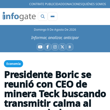
CONTRATE PUBLICIDAD
DONACIONES
QUIÉNES SOMOS
Domingo 9 De Agosto De 2026
Informar, analizar, anticipar
B
YouTube
Facebook
Instagram
X
Bluesky
Economía
Presidente Boric se
reunió con CEO de
minera Teck buscando
transmitir calma al