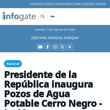
CONTRATE PUBLICIDAD
DONACIONES
QUIÉNES SOMOS
Viernes 7 De Agosto De 2026
Informar, analizar, anticipar
B
YouTube
Facebook
Instagram
X
Bluesky
Nacional
Presidente de la
República inaugura
Pozos de Agua
Potable Cerro Negro -