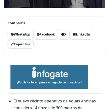
Compartir
🟢
WhatsApp
🔵
Facebook
⚫
X
🟦
LinkedIn
🔗
Copiar link
El nuevo recinto operativo de Aguas Andinas
considera 14 pozos de 300 metros de