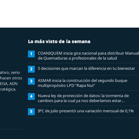
Lo más visto de la semana
COANIQUEM inicia gira nacional para distribuir Manual
1
de Quemaduras a profesionales de la salud
5 decisiones que marcan la diferencia en tu bienestar
2
tivo, serio
e hacen otros
ASMAR inicia la construcción del segundo buque
3
MEGA, ADN
multipropósito LPD “Rapa Nui”
ratégica.
Nueva ley de protección de datos: la tormenta de
4
cambios para la cual ya nos deberíamos estar
preparando
IPC de julio presentó una variación mensual de 0,1%
5