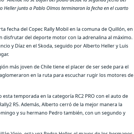
 Heller junto a Pablo Olmos terminaron la fecha en el cuarto
arta fecha del Copec Rally Mobil en la comuna de Quillón, en
n disfrutar del deporte motor con la adrenalina al máximo.
cuncio y Díaz en el Skoda, seguido por Alberto Heller y Luis
gar.
ión más joven de Chile tiene el placer de ser sede para el
 aglomeraron en la ruta para escuchar rugir los motores de
io esta temporada en la categoría RC2 PRO con el auto de
 Rally2 R5. Además, Alberto cerró de la mejor manera la
domingo y su hermano Pedro también, con un segundo y
hillán Viejo, esta vez Pedro Heller, el mayor de los hermanos