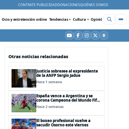
CONTRATE PUBLICIDAD
DONACIONES
QUIÉNES SOMOS
Ocio y entretención online
Tendencias
Cultura
Opinión
Videos
De
B
YouTube
Facebook
Instagram
X
Bluesky
Otras noticias relacionadas
Justicia sobresee al expresidente
de la ANFP Sergio Jadue
Hace 1 semana
España vence a Argentina y se
corona Campeona del Mundo Fifa
2026
Hace 2 semanas
El boxeo profesional vuelve a
sacudir Osorno este viernes