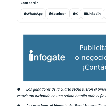
Compartir
🟢
WhatsApp
🔵
Facebook
⚫
X
🟦
LinkedIn
●
Los ganadores de la cuarta fecha fueron el bino
estuvieron luchando en una reñida batalla todo el fi
●
Por otro lado, el binomio de “Beto” Heller y “Lu