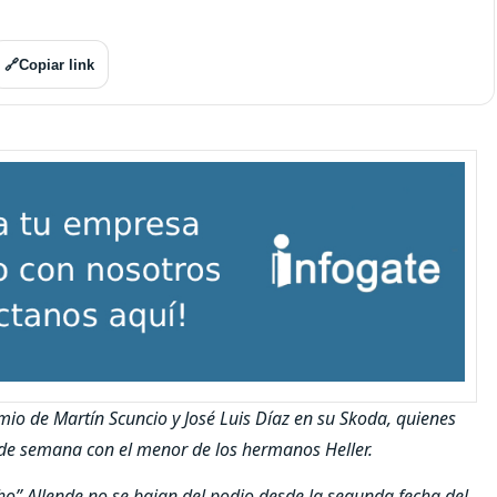
🔗
Copiar link
mio de Martín Scuncio y José Luis Díaz en su Skoda, quienes
n de semana con el menor de los hermanos Heller.
cho” Allende no se bajan del podio desde la segunda fecha del