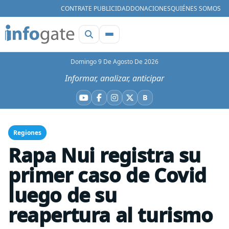
CONTRATE PUBLICIDAD
DONACIONES
QUIÉNES SOMOS
Domingo 9 De Agosto De 2026
Informar, analizar, anticipar
B
YouTube
Facebook
Instagram
X
Bluesky
Regiones
Rapa Nui registra su
primer caso de Covid
luego de su
reapertura al turismo