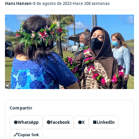
Hans Hansen
•
8 de agosto de 2022
•
Hace 208 semanas
Compartir
🟢
WhatsApp
🔵
Facebook
⚫
X
🟦
LinkedIn
🔗
Copiar link