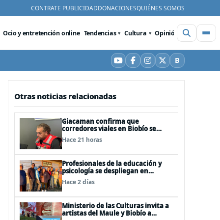
CONTRATE PUBLICIDAD
DONACIONES
QUIÉNES SOMOS
Ocio y entretención online
Tendencias
Cultura
Opinión
Videos
De
B
YouTube
Facebook
Instagram
X
Bluesky
Otras noticias relacionadas
Giacaman confirma que
corredores viales en Biobío se
realizarán, pero no por la vía de la
Hace 21 horas
concesión
Profesionales de la educación y
psicología se despliegan en
terreno para ir en favor de niños
Hace 2 días
afectados por la emergencia
Ministerio de las Culturas invita a
artistas del Maule y Biobío a