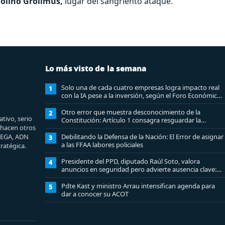
Molino Grollmus,
lugar del sangriento ataque.
Lo más visto de la semana
Solo una de cada cuatro empresas logra impacto real
1
con la IA pese a la inversión, según el Foro Económico
Mundial
Otro error que muestra desconocimiento de la
2
tivo, serio
Constitución: Artículo 1 consagra resguardar la
e hacen otros
seguridad nacional y proteger a los ciudadanos
MEGA, ADN
Debilitando la Defensa de la Nación: El Error de asignar
3
a las FFAA labores policiales
ratégica.
Presidente del PPD, diputado Raúl Soto, valora
4
anuncios en seguridad pero advierte ausencia clave:
alzamiento del secreto bancario
Pdte Kast y ministro Arrau intensifican agenda para
5
dar a conocer su ACOT