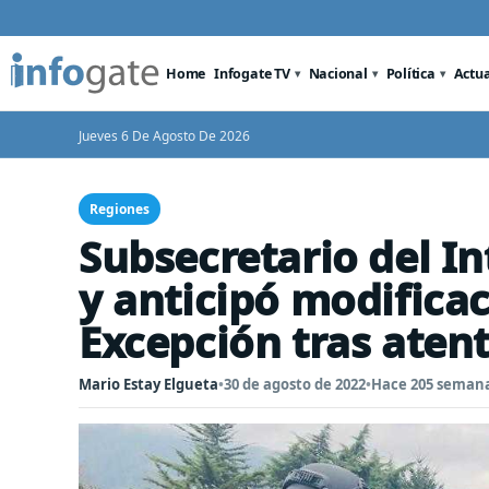
Home
Infogate TV
Nacional
Política
Actu
Jueves 6 De Agosto De 2026
Regiones
Subsecretario del In
y anticipó modifica
Excepción tras aten
Mario Estay Elgueta
•
30 de agosto de 2022
•
Hace 205 seman