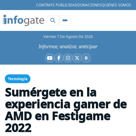
CONTRATE PUBLICIDAD
DONACIONES
QUIÉNES SOMOS
Viernes 7 De Agosto De 2026
Informar, analizar, anticipar
B
YouTube
Facebook
Instagram
X
Bluesky
Tecnología
Sumérgete en la
experiencia gamer de
AMD en Festigame
2022