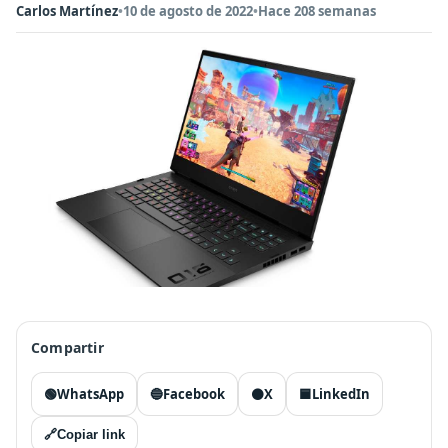
Carlos Martínez
•
10 de agosto de 2022
•
Hace 208 semanas
Compartir
🟢
WhatsApp
🔵
Facebook
⚫
X
🟦
LinkedIn
🔗
Copiar link