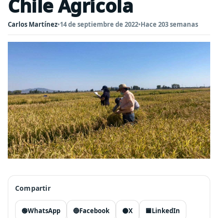
Chile Agrícola
Carlos Martínez
•
14 de septiembre de 2022
•
Hace 203 semanas
Compartir
🟢
WhatsApp
🔵
Facebook
⚫
X
🟦
LinkedIn