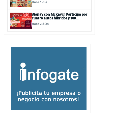
sorpresas en el Mall Plaza Vespucio
Hace 1 día
¡Ganay con McKay®! Participa por
cuatro autos híbridos y 100
premios de $500.000
Hace 2 días