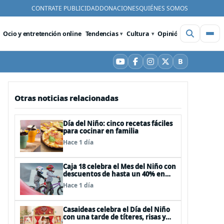
CONTRATE PUBLICIDAD
DONACIONES
QUIÉNES SOMOS
Ocio y entretención online
Tendencias
Cultura
Opinión
Videos
De
B
YouTube
Facebook
Instagram
X
Bluesky
Otras noticias relacionadas
Día del Niño: cinco recetas fáciles
para cocinar en familia
Hace 1 día
Caja 18 celebra el Mes del Niño con
descuentos de hasta un 40% en
panoramas, cine, shows y
Hace 1 día
streaming
Casaideas celebra el Día del Niño
con una tarde de títeres, risas y