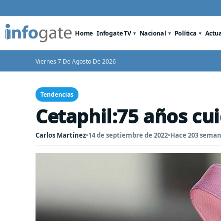
Home
Infogate TV
Nacional
Política
Actu
Viernes 7 De Agosto De 2026
Tendencias
Cetaphil:75 años cu
Carlos Martínez
•
14 de septiembre de 2022
•
Hace 203 sema