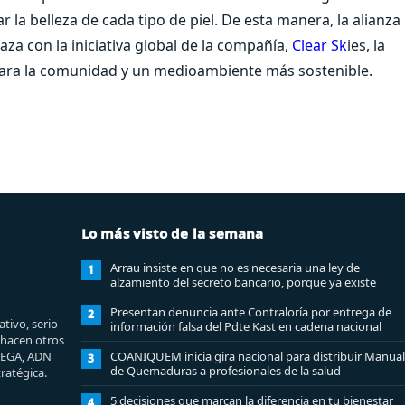
r la belleza de cada tipo de piel. De esta manera, la alianza
aza con la iniciativa global de la compañía,
Clear Sk
ies, la
ara la comunidad y un medioambiente más sostenible.
Lo más visto de la semana
Arrau insiste en que no es necesaria una ley de
1
alzamiento del secreto bancario, porque ya existe
Presentan denuncia ante Contraloría por entrega de
2
tivo, serio
información falsa del Pdte Kast en cadena nacional
e hacen otros
MEGA, ADN
COANIQUEM inicia gira nacional para distribuir Manual
3
de Quemaduras a profesionales de la salud
ratégica.
5 decisiones que marcan la diferencia en tu bienestar
4