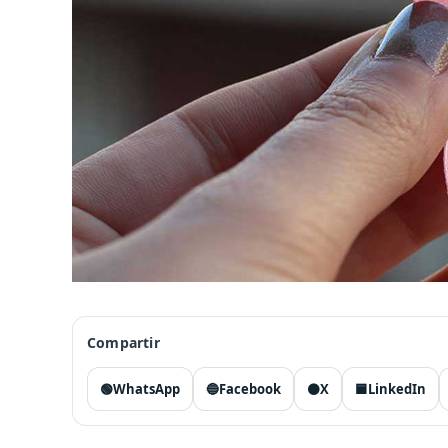
Compartir
🟢
WhatsApp
🔵
Facebook
⚫
X
🟦
LinkedIn