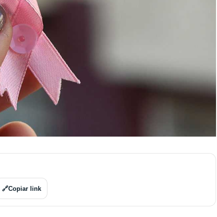
🔗
Copiar link