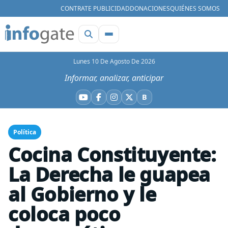
CONTRATE PUBLICIDAD
DONACIONES
QUIÉNES SOMOS
Lunes 10 De Agosto De 2026
Informar, analizar, anticipar
B
YouTube
Facebook
Instagram
X
Bluesky
Política
Cocina Constituyente:
La Derecha le guapea
al Gobierno y le
coloca poco