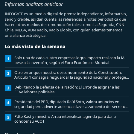
Informar, analizar, anticipar
INFOGATE es un medio digital de prensa independiente, informativo,
serio y creíble, así dan cuenta las referencias a notas periodística que
hacen otros medios de comunicación tales como: La Segunda, CNN
Chile, MEGA, ADN Radio, Radio Biobio, con quien además tenemos
una alianza estratégica.
Lo más visto de la semana
Solo una de cada cuatro empresas logra impacto real con la IA
1
pese a la inversión, según el Foro Económico Mundial
Otro error que muestra desconocimiento de la Constitución:
2
Articulo 1 consagra resguardar la seguridad nacional y proteger
a los ciudadanos
Debilitando la Defensa de la Nación: El Error de asignar a las
3
FFAA labores policiales
Presidente del PPD, diputado Raúl Soto, valora anuncios en
4
seguridad pero advierte ausencia clave: alzamiento del secreto
bancario
Pdte Kast y ministro Arrau intensifican agenda para dar a
5
conocer su ACOT