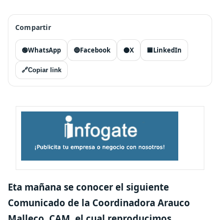
Compartir
🟢
WhatsApp
🔵
Facebook
⚫
X
🟦
LinkedIn
🔗
Copiar link
Eta mañana se conocer el siguiente
Comunicado de la Coordinadora Arauco
Malleco, CAM, el cual reproducimos