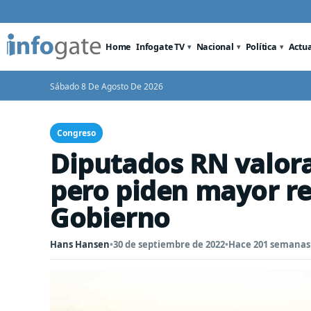
Home
Infogate TV
Nacional
Política
Actu
Sábado 8 De Agosto De 2026
Congreso
Diputados RN valora
pero piden mayor re
Gobierno
Hans Hansen
•
30 de septiembre de 2022
•
Hace 201 semanas