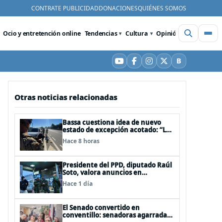
CONTRATE PUBLICIDAD
DONACIONES
QUIÉNES SOMOS
Ocio y entretención online
Tendencias
Cultura
Opinión
Videos
De
B
YouTube
Facebook
Instagram
X
Bluesky
Otras noticias relacionadas
Bassa cuestiona idea de nuevo
estado de excepción acotado: “Las
FFAA no son policías”
Hace 8 horas
Presidente del PPD, diputado Raúl
Soto, valora anuncios en
seguridad pero advierte ausencia
Hace 1 día
clave: alzamiento del secreto
bancario
El Senado convertido en
conventillo: senadoras agarradas