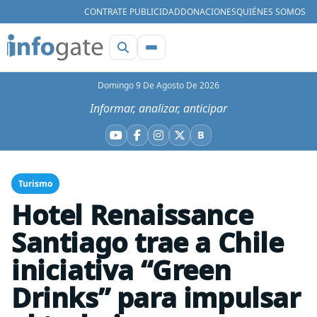
CONTRATE PUBLICIDAD
DONACIONES
QUIÉNES SOMOS
Domingo 9 De Agosto De 2026
Informar, analizar, anticipar
B
YouTube
Facebook
Instagram
X
Bluesky
Turismo
Hotel Renaissance
Santiago trae a Chile
iniciativa “Green
Drinks” para impulsar