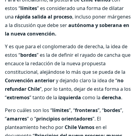
estos “
límites
” es considerado una forma de dilatar
una
rápida salida al proceso
, incluso poner márgenes
a la discusión que debe ser
autónoma y soberana en
la nueva convención.
Y es que para el conglomerado de derecha, la idea de
estos “
bordes
” es la de definir el rayado de cancha que
encauce la redacción de la nueva propuesta
constitucional, alejándose lo más que se pueda de la
Convención anterior
y dejando claro la idea de “
no
refundar Chile
”, por lo tanto, dejar de esta forma a los
“
extremos
” tanto de la
izquierda
como la
derecha
.
Pero cuáles son los “
límites
”, “
fronteras
”, “
bordes
”,
“
amarres
” o “
principios orientadores
”. El
planteamiento hecho por
Chile Vamos
en el
documento “
Principios del nuevo proceso: mayor