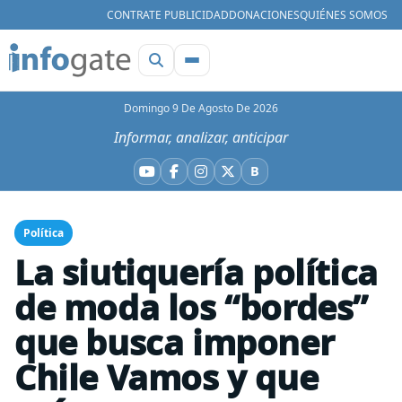
CONTRATE PUBLICIDAD
DONACIONES
QUIÉNES SOMOS
Domingo 9 De Agosto De 2026
Informar, analizar, anticipar
B
YouTube
Facebook
Instagram
X
Bluesky
Política
La siutiquería política
de moda los “bordes”
que busca imponer
Chile Vamos y que