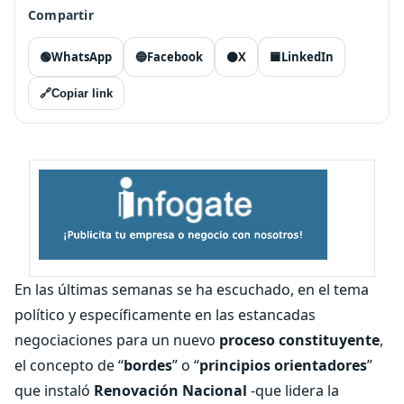
Compartir
🟢
WhatsApp
🔵
Facebook
⚫
X
🟦
LinkedIn
🔗
Copiar link
En las últimas semanas se ha escuchado, en el tema
político y específicamente en las estancadas
negociaciones para un nuevo
proceso constituyente
,
el concepto de “
bordes
” o “
principios orientadores
”
que instaló
Renovación Nacional
-que lidera la