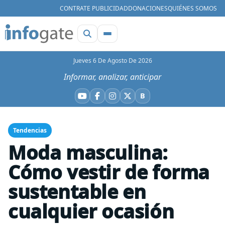
CONTRATE PUBLICIDAD
DONACIONES
QUIÉNES SOMOS
Jueves 6 De Agosto De 2026
Informar, analizar, anticipar
B
YouTube
Facebook
Instagram
X
Bluesky
Tendencias
Moda masculina:
Cómo vestir de forma
sustentable en
cualquier ocasión