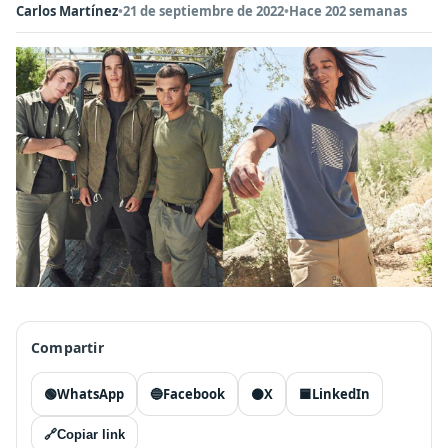
Carlos Martínez
•
21 de septiembre de 2022
•
Hace 202 semanas
Compartir
🟢
WhatsApp
🔵
Facebook
⚫
X
🟦
LinkedIn
🔗
Copiar link