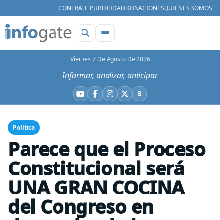
CONTRATE PUBLICIDAD
DONACIONES
QUIÉNES SOMOS
Viernes 7 De Agosto De 2026
Informar, analizar, anticipar
B
YouTube
Facebook
Instagram
X
Bluesky
Política
Parece que el Proceso
Constitucional será
UNA GRAN COCINA
del Congreso en