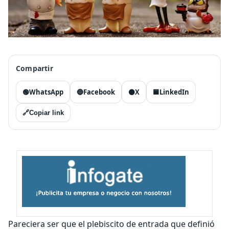
Compartir
🟢
WhatsApp
🔵
Facebook
⚫
X
🟦
LinkedIn
🔗
Copiar link
Pareciera ser que el plebiscito de entrada que definió