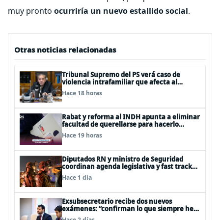
muy pronto
ocurriría un nuevo estallido social
.
Otras noticias relacionadas
Tribunal Supremo del PS verá caso de
violencia intrafamiliar que afecta al
senador Fidel Espinoza
Hace 18 horas
Rabat y reforma al INDH apunta a eliminar
facultad de querellarse para hacerlo
“consultivo”
Hace 19 horas
Diputados RN y ministro de Seguridad
coordinan agenda legislativa y fast track
de proyectos
Hace 1 día
Exsubsecretario recibe dos nuevos
exámenes: “confirman lo que siempre he
dicho que no consumo droga”
Hace 2 días