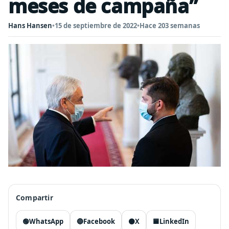
meses de campaña”
Hans Hansen
•
15 de septiembre de 2022
•
Hace 203 semanas
Compartir
🟢
WhatsApp
🔵
Facebook
⚫
X
🟦
LinkedIn