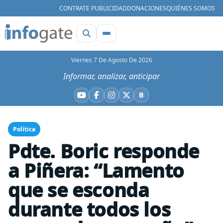
CONTRATE PUBLICIDAD
DONACIONES
QUIÉNES SOMOS
Viernes 7 De Agosto De 2026
Informar, analizar, anticipar
B
YouTube
Facebook
Instagram
X
Bluesky
Política
Pdte. Boric responde
a Piñera: “Lamento
que se esconda
durante todos los