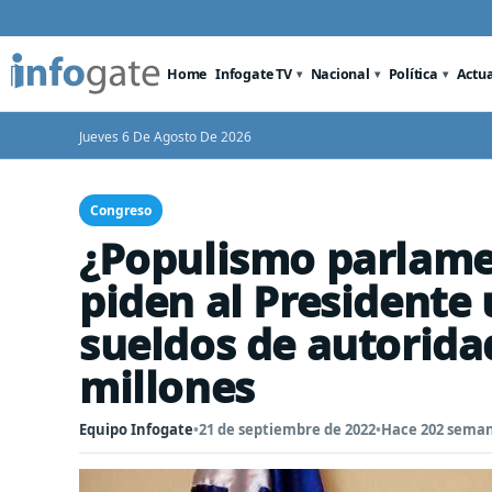
Home
Infogate TV
Nacional
Política
Actu
Jueves 6 De Agosto De 2026
Congreso
¿Populismo parlame
piden al Presidente 
sueldos de autorida
millones
Equipo Infogate
•
21 de septiembre de 2022
•
Hace 202 sema