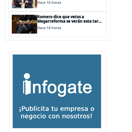
agrícola a La Araucanía y piden
Hace 16 horas
agilizar ayudas económicas a
familias
Romero dice que vetos a
Megarreforma se verán esta tarde
en la Comisión de Hacienda
Hace 18 horas