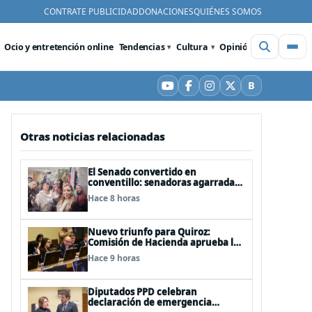
CONTRATE PUBLICIDAD
DONACIONES
QUIÉNES SOMOS
Ocio y entretención online
Tendencias
Cultura
Opinión
Videos
De
B
YouTube
Facebook
Instagram
X
Bluesky
Otras noticias relacionadas
El Senado convertido en
conventillo: senadoras agarradas
de las mechas
Hace 8 horas
Nuevo triunfo para Quiroz:
Comisión de Hacienda aprueba los
vetos a la Megarreforma
Hace 9 horas
Diputados PPD celebran
declaración de emergencia