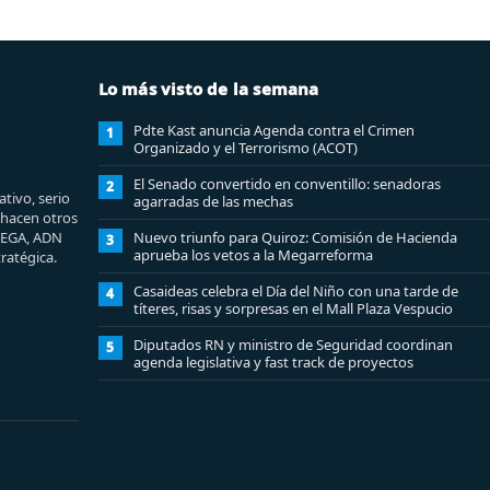
Lo más visto de la semana
Pdte Kast anuncia Agenda contra el Crimen
1
Organizado y el Terrorismo (ACOT)
El Senado convertido en conventillo: senadoras
2
tivo, serio
agarradas de las mechas
e hacen otros
MEGA, ADN
Nuevo triunfo para Quiroz: Comisión de Hacienda
3
aprueba los vetos a la Megarreforma
ratégica.
Casaideas celebra el Día del Niño con una tarde de
4
títeres, risas y sorpresas en el Mall Plaza Vespucio
Diputados RN y ministro de Seguridad coordinan
5
agenda legislativa y fast track de proyectos