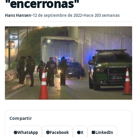
"encerronas"
Hans Hansen
•
12 de septiembre de 2022
•
Hace 203 semanas
Compartir
🟢
WhatsApp
🔵
Facebook
⚫
X
🟦
LinkedIn