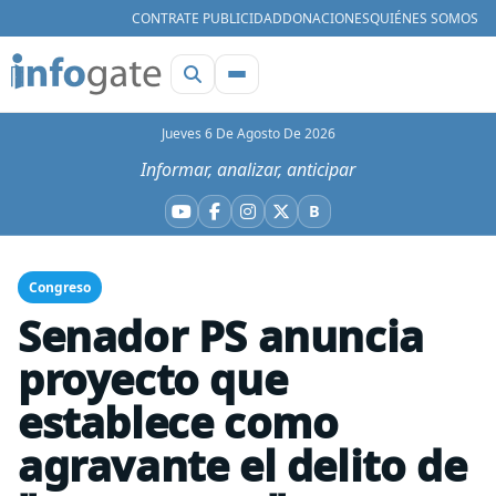
CONTRATE PUBLICIDAD
DONACIONES
QUIÉNES SOMOS
Jueves 6 De Agosto De 2026
Informar, analizar, anticipar
B
YouTube
Facebook
Instagram
X
Bluesky
Congreso
Senador PS anuncia
proyecto que
establece como
agravante el delito de