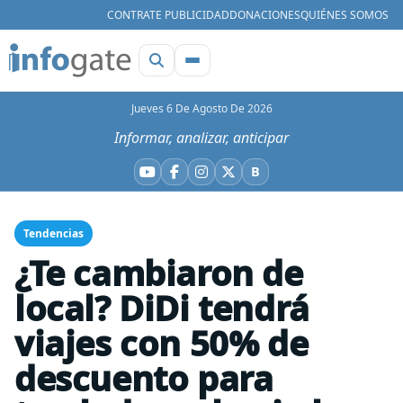
CONTRATE PUBLICIDAD
DONACIONES
QUIÉNES SOMOS
Jueves 6 De Agosto De 2026
Informar, analizar, anticipar
B
YouTube
Facebook
Instagram
X
Bluesky
Tendencias
¿Te cambiaron de
local? DiDi tendrá
viajes con 50% de
descuento para