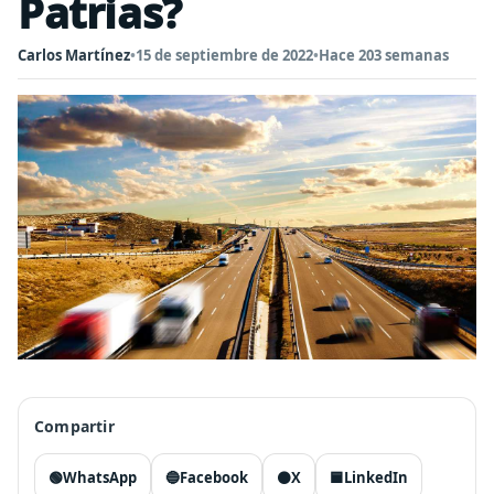
Patrias?
Carlos Martínez
•
15 de septiembre de 2022
•
Hace 203 semanas
Compartir
🟢
WhatsApp
🔵
Facebook
⚫
X
🟦
LinkedIn