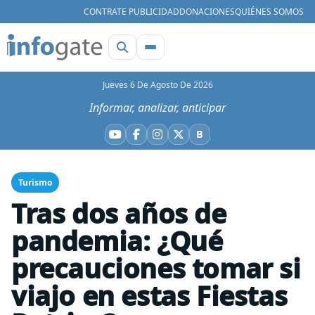
CONTRATE PUBLICIDAD
DONACIONES
QUIÉNES SOMOS
Jueves 6 De Agosto De 2026
Informar, analizar, anticipar
B
YouTube
Facebook
Instagram
X
Bluesky
Turismo
Tras dos años de
pandemia: ¿Qué
precauciones tomar si
viajo en estas Fiestas