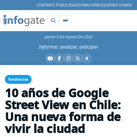
CONTRATE PUBLICIDAD
DONACIONES
QUIÉNES SOMOS
Jueves 6 De Agosto De 2026
Informar, analizar, anticipar
B
YouTube
Facebook
Instagram
X
Bluesky
Tendencias
10 años de Google
Street View en Chile:
Una nueva forma de
vivir la ciudad