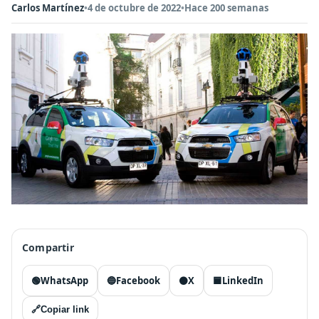
Carlos Martínez
•
4 de octubre de 2022
•
Hace 200 semanas
Compartir
🟢
WhatsApp
🔵
Facebook
⚫
X
🟦
LinkedIn
🔗
Copiar link