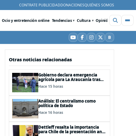
CONTRATE PUBLICIDAD
DONACIONES
QUIÉNES SOMOS
Ocio y entretención online
Tendencias
Cultura
Opinión
Videos
De
B
YouTube
Facebook
Instagram
X
Bluesky
Otras noticias relacionadas
Gobierno declara emergencia
agrícola para La Araucanía tras
desastres por pasos de sistemas
Hace 15 horas
frontales
Análisis: El centralismo como
política de Estado
Hace 16 horas
Dettleff resalta la importancia
para Chile de la presentación ante