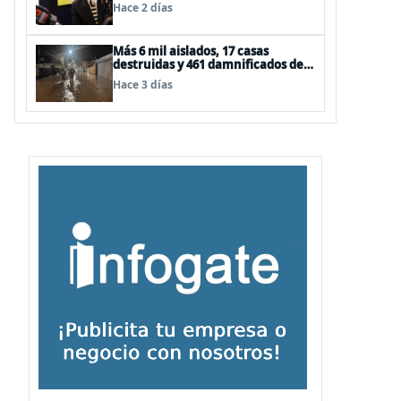
la ONU de la Plataforma
Hace 2 días
Continental Extendida del
Archipiélago Juan Fernández
Más 6 mil aislados, 17 casas
destruidas y 461 damnificados deja
paso de nuevo sistema frontal
Hace 3 días