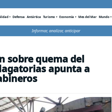
alidad
Defensa
Antártica
Turismo
Economía
Mes del Mar
Mundo
Informar, analizar, anticipar
ón sobre quema del
dagatorias apunta a
abineros