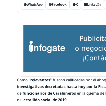
🟢
WhatsApp
🔵
Facebook
⚫
X
🟦
LinkedIn
Como "
relevantes
" fueron calificadas por el abo
investigativas decretadas hasta hoy por la Fis
de
funcionarios de Carabineros
en la quema de 
del
estallido social de 2019
.