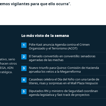
remos vigilantes para que ello ocurra
”.
Lo más visto de la semana
Pdte Kast anuncia Agenda contra el Crimen
1
Organizado y el Terrorismo (ACOT)
El Senado convertido en conventillo: senadoras
2
tivo, serio
agarradas de las mechas
e hacen otros
MEGA, ADN
Nuevo triunfo para Quiroz: Comisión de Hacienda
3
aprueba los vetos a la Megarreforma
ratégica.
Casaideas celebra el Día del Niño con una tarde de
4
títeres, risas y sorpresas en el Mall Plaza Vespucio
Diputados RN y ministro de Seguridad coordinan
5
agenda legislativa y fast track de proyectos