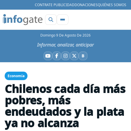
CONTRATE PUBLICIDAD
DONACIONES
QUIÉNES SOMOS
Domingo 9 De Agosto De 2026
Informar, analizar, anticipar
B
YouTube
Facebook
Instagram
X
Bluesky
Economía
Chilenos cada día más
pobres, más
endeudados y la plata
ya no alcanza