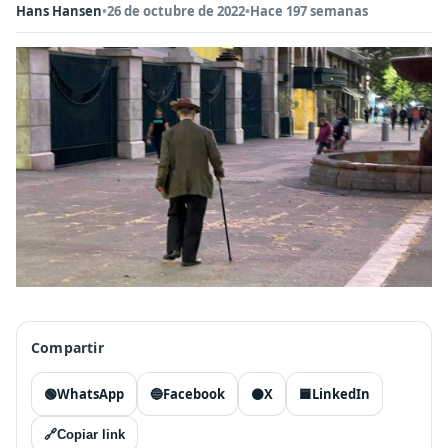
Hans Hansen
•
26 de octubre de 2022
•
Hace 197 semanas
Compartir
🟢
WhatsApp
🔵
Facebook
⚫
X
🟦
LinkedIn
🔗
Copiar link