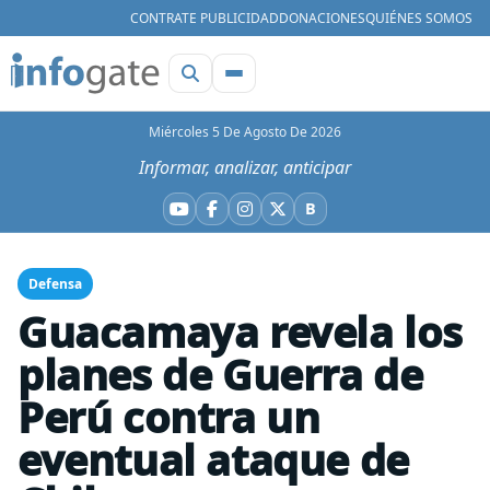
CONTRATE PUBLICIDAD
DONACIONES
QUIÉNES SOMOS
Miércoles 5 De Agosto De 2026
Informar, analizar, anticipar
B
YouTube
Facebook
Instagram
X
Bluesky
Defensa
Guacamaya revela los
planes de Guerra de
Perú contra un
eventual ataque de