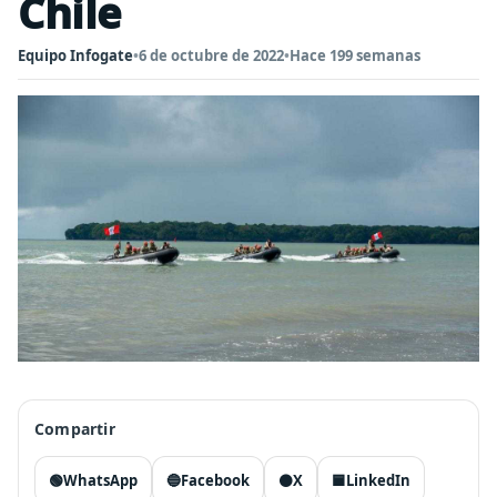
Chile
Equipo Infogate
•
6 de octubre de 2022
•
Hace 199 semanas
Compartir
🟢
WhatsApp
🔵
Facebook
⚫
X
🟦
LinkedIn