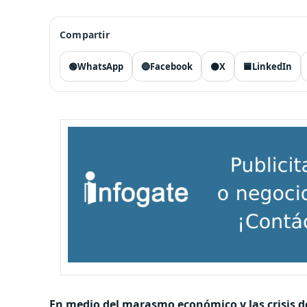
Compartir
🟢
WhatsApp
🔵
Facebook
⚫
X
🟦
LinkedIn
En medio del marasmo económico y las crisis de