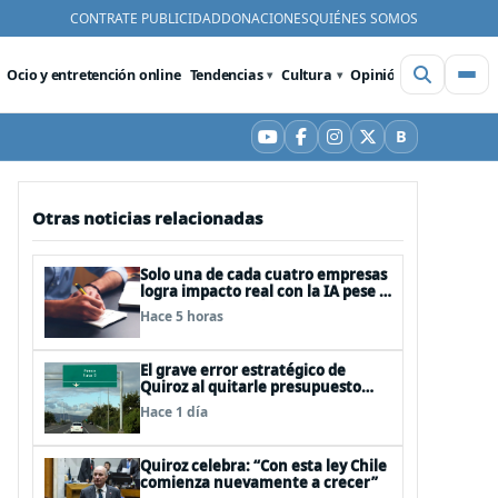
CONTRATE PUBLICIDAD
DONACIONES
QUIÉNES SOMOS
Ocio y entretención online
Tendencias
Cultura
Opinión
Videos
De
B
YouTube
Facebook
Instagram
X
Bluesky
Otras noticias relacionadas
Solo una de cada cuatro empresas
logra impacto real con la IA pese a
la inversión, según el Foro
Hace 5 horas
Económico Mundial
El grave error estratégico de
Quiroz al quitarle presupuesto
para infraestructura vial del
Hace 1 día
Biobío
Quiroz celebra: “Con esta ley Chile
comienza nuevamente a crecer”