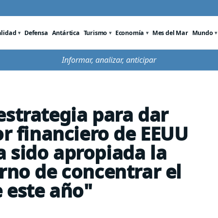
alidad
Defensa
Antártica
Turismo
Economía
Mes del Mar
Mundo
Informar, analizar, anticipar
estrategia para dar
or financiero de EEUU
 sido apropiada la
rno de concentrar el
e este año"