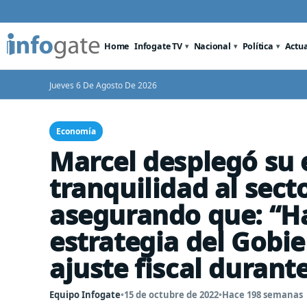
Home
Infogate TV
Nacional
Política
Actu
Jueves 6 De Agosto De 2026
Economía
Marcel desplegó su 
tranquilidad al sect
asegurando que: “Ha
estrategia del Gobie
ajuste fiscal durant
Equipo Infogate
•
15 de octubre de 2022
•
Hace 198 semanas