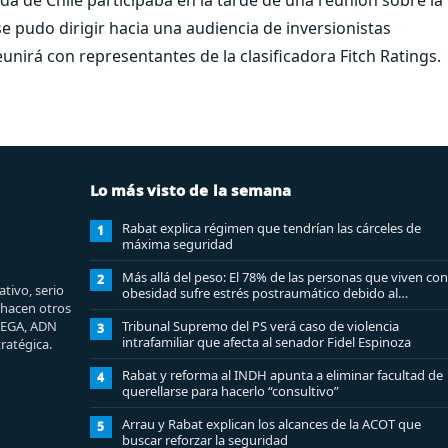
e pudo dirigir hacia una audiencia de inversionistas
unirá con representantes de la clasificadora Fitch Ratings.
Lo más visto de la semana
Rabat explica régimen que tendrían las cárceles de
1
máxima seguridad
Más allá del peso: El 78% de las personas que viven con
2
tivo, serio
obesidad sufre estrés postraumático debido al
e hacen otros
estigma
MEGA, ADN
Tribunal Supremo del PS verá caso de violencia
3
intrafamiliar que afecta al senador Fidel Espinoza
ratégica.
Rabat y reforma al INDH apunta a eliminar facultad de
4
querellarse para hacerlo “consultivo”
Arrau y Rabat explican los alcances de la ACOT que
5
buscar reforzar la seguridad