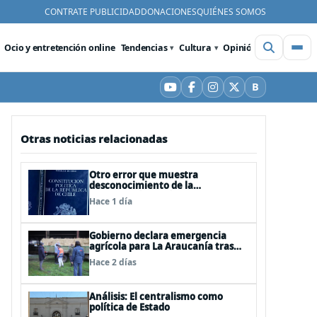
CONTRATE PUBLICIDAD
DONACIONES
QUIÉNES SOMOS
Ocio y entretención online
Tendencias
Cultura
Opinión
Videos
De
B
YouTube
Facebook
Instagram
X
Bluesky
Otras noticias relacionadas
Otro error que muestra
desconocimiento de la
Constitución: Artículo 1 consagra
Hace 1 día
resguardar la seguridad nacional y
proteger a los ciudadanos
Gobierno declara emergencia
agrícola para La Araucanía tras
desastres por pasos de sistemas
Hace 2 días
frontales
Análisis: El centralismo como
política de Estado