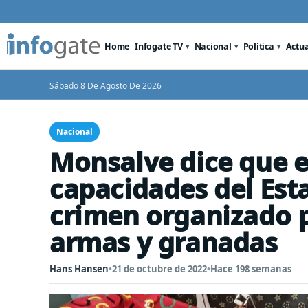
Home
Infogate TV
Nacional
Política
Actu
Sábado 8 De Agosto De 2026
Nacional
Monsalve dice que e
capacidades del Est
crimen organizado p
armas y granadas
Hans Hansen
•
21 de octubre de 2022
•
Hace 198 semanas