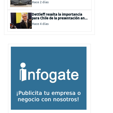
Hace 2 días
Dettleff resalta la importancia
para Chile de la presentación ante
la ONU de la Plataforma
Hace 4 días
Continental Extendida del
Archipiélago Juan Fernández