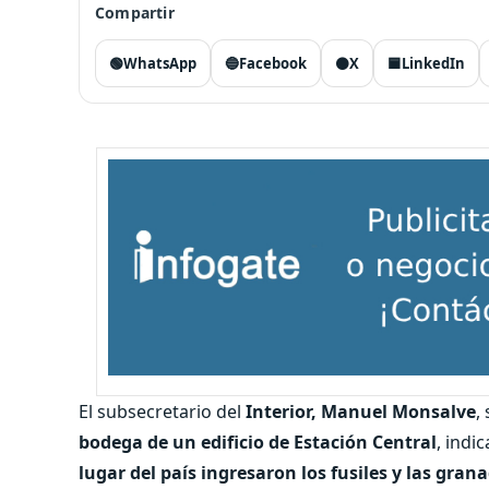
Compartir
🟢
WhatsApp
🔵
Facebook
⚫
X
🟦
LinkedIn
El subsecretario del
Interior, Manuel Monsalve
,
bodega de un edificio de Estación Central
, indi
lugar del país ingresaron los fusiles y las gran