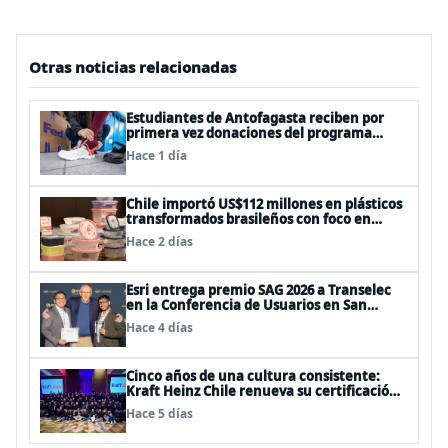
Otras noticias relacionadas
Estudiantes de Antofagasta reciben por
primera vez donaciones del programa
Operation Warm
Hace 1 día
Chile importó US$112 millones en plásticos
transformados brasileños con foco en
innovación y sostenibilidad
Hace 2 días
Esri entrega premio SAG 2026 a Transelec
en la Conferencia de Usuarios en San
Diego, Estados Unidos
Hace 4 días
Cinco años de una cultura consistente:
Kraft Heinz Chile renueva su certificación
Great Place to Work
Hace 5 días