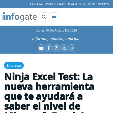
CONTRATE PUBLICIDAD
DONACIONES
QUIÉNES SOMOS
Lunes 10 De Agosto De 2026
Informar, analizar, anticipar
B
YouTube
Facebook
Instagram
X
Bluesky
Empresas
Ninja Excel Test: La
nueva herramienta
que te ayudará a
saber el nivel de