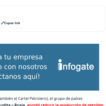
🔗
Copiar link
ambién el Cartel Petrolero), el grupo de países
audita
y
Rusia
,
acordó reducir la producción de petróleo