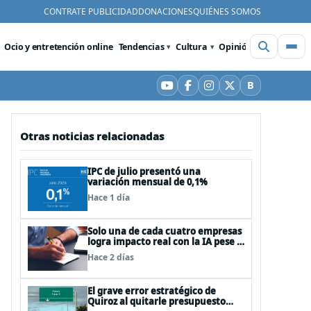
CONTRATE PUBLICIDAD
DONACIONES
QUIÉNES SOMOS
Ocio y entretención online
Tendencias
Cultura
Opinión
Videos
De
B
YouTube
Facebook
Instagram
X
Bluesky
Otras noticias relacionadas
IPC de julio presentó una
variación mensual de 0,1%
Hace 1 día
Solo una de cada cuatro empresas
logra impacto real con la IA pese a
la inversión, según el Foro
Hace 2 días
Económico Mundial
El grave error estratégico de
Quiroz al quitarle presupuesto