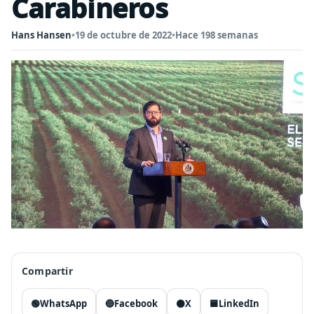
Carabineros
Hans Hansen
•
19 de octubre de 2022
•
Hace 198 semanas
Compartir
🟢
WhatsApp
🔵
Facebook
⚫
X
🟦
LinkedIn