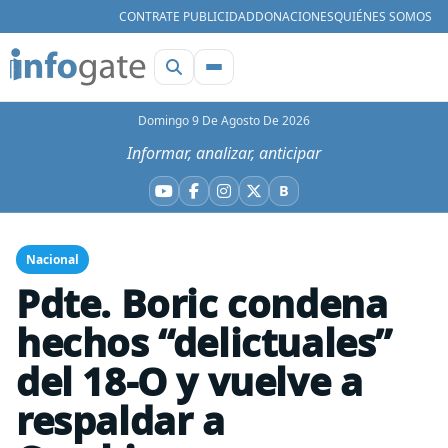
CONTRATE PUBLICIDAD
DONACIONES
QUIÉNES SOMOS
Domingo 9 De Agosto De 2026
Informar, analizar, anticipar
B
YouTube
Facebook
Instagram
X
Bluesky
Nacional
Pdte. Boric condena
hechos “delictuales”
del 18-O y vuelve a
respaldar a