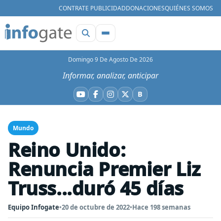
CONTRATE PUBLICIDAD
DONACIONES
QUIÉNES SOMOS
Domingo 9 De Agosto De 2026
Informar, analizar, anticipar
B
YouTube
Facebook
Instagram
X
Bluesky
Mundo
Reino Unido:
Renuncia Premier Liz
Truss...duró 45 días
Equipo Infogate
•
20 de octubre de 2022
•
Hace 198 semanas