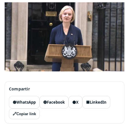
Compartir
🟢
WhatsApp
🔵
Facebook
⚫
X
🟦
LinkedIn
🔗
Copiar link