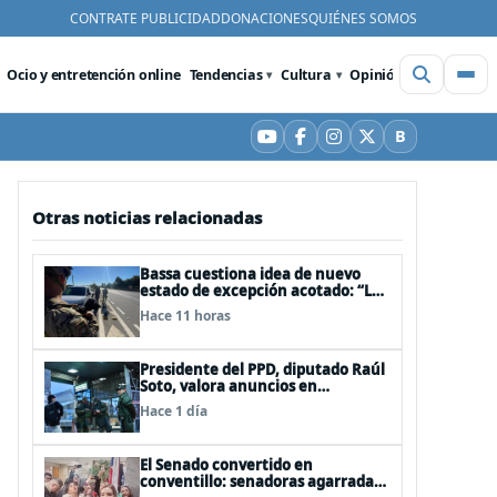
CONTRATE PUBLICIDAD
DONACIONES
QUIÉNES SOMOS
Ocio y entretención online
Tendencias
Cultura
Opinión
Videos
De
B
YouTube
Facebook
Instagram
X
Bluesky
Otras noticias relacionadas
Bassa cuestiona idea de nuevo
estado de excepción acotado: “Las
FFAA no son policías”
Hace 11 horas
Presidente del PPD, diputado Raúl
Soto, valora anuncios en
seguridad pero advierte ausencia
Hace 1 día
clave: alzamiento del secreto
bancario
El Senado convertido en
conventillo: senadoras agarradas