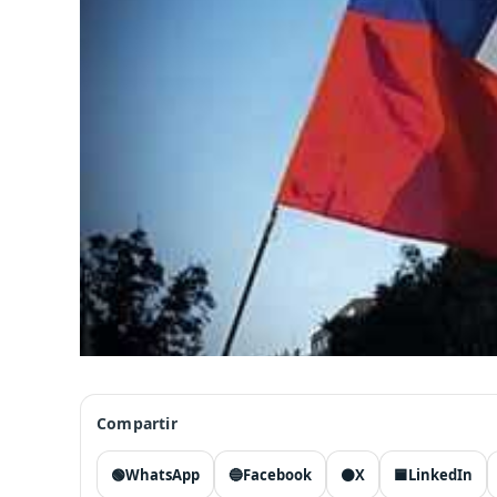
Compartir
🟢
WhatsApp
🔵
Facebook
⚫
X
🟦
LinkedIn