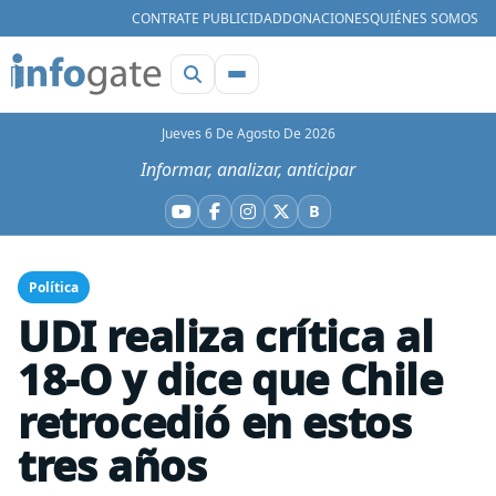
CONTRATE PUBLICIDAD
DONACIONES
QUIÉNES SOMOS
Jueves 6 De Agosto De 2026
Informar, analizar, anticipar
B
YouTube
Facebook
Instagram
X
Bluesky
Política
UDI realiza crítica al
18-O y dice que Chile
retrocedió en estos
tres años