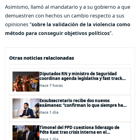
Asimismo, llamó al mandatario y a su gobierno a que
demuestren con hechos un cambio respecto a sus
opiniones “
sobre la validación de la violencia como
método para conseguir objetivos políticos
”.
Otras noticias relacionadas
Diputados RN y ministro de Seguridad
coordinan agenda legislativa y fast track
de proyectos
Hace 7 horas
Exsubsecretario recibe dos nuevos
exámenes: “confirman lo que siempre he
dicho que no consumo droga”
Hace 1 día
Timonel del PPD cuestiona liderazgo de
Pdte Kast tras crisis interna en el
oficialismo: “Es incapaz de ordenar la casa”
Hace 1 día