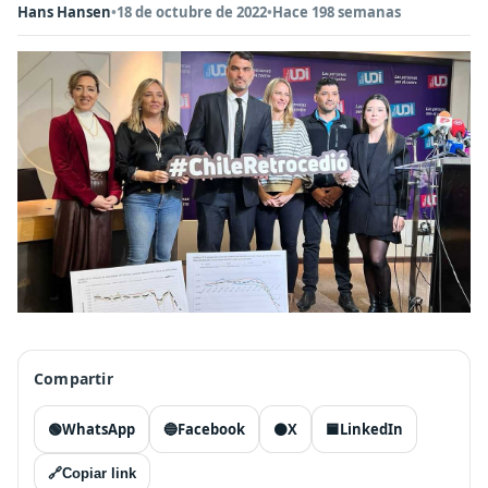
Hans Hansen
•
18 de octubre de 2022
•
Hace 198 semanas
Compartir
🟢
WhatsApp
🔵
Facebook
⚫
X
🟦
LinkedIn
🔗
Copiar link