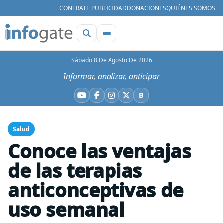
CONTRATE PUBLICIDAD
DONACIONES
QUIÉNES SOMOS
Sábado 8 De Agosto De 2026
Informar, analizar, anticipar
B
YouTube
Facebook
Instagram
X
Bluesky
Salud
Conoce las ventajas
de las terapias
anticonceptivas de
uso semanal