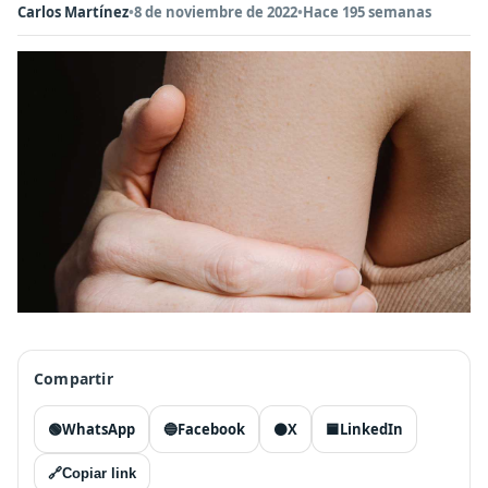
Carlos Martínez
•
8 de noviembre de 2022
•
Hace 195 semanas
Compartir
🟢
WhatsApp
🔵
Facebook
⚫
X
🟦
LinkedIn
🔗
Copiar link