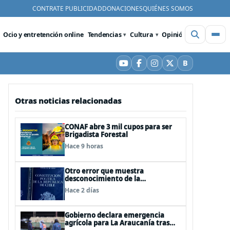
CONTRATE PUBLICIDAD
DONACIONES
QUIÉNES SOMOS
Ocio y entretención online
Tendencias
Cultura
Opinión
Videos
De
B
YouTube
Facebook
Instagram
X
Bluesky
Otras noticias relacionadas
CONAF abre 3 mil cupos para ser
Brigadista Forestal
Hace 9 horas
Otro error que muestra
desconocimiento de la
Constitución: Artículo 1 consagra
Hace 2 días
resguardar la seguridad nacional y
proteger a los ciudadanos
Gobierno declara emergencia
agrícola para La Araucanía tras