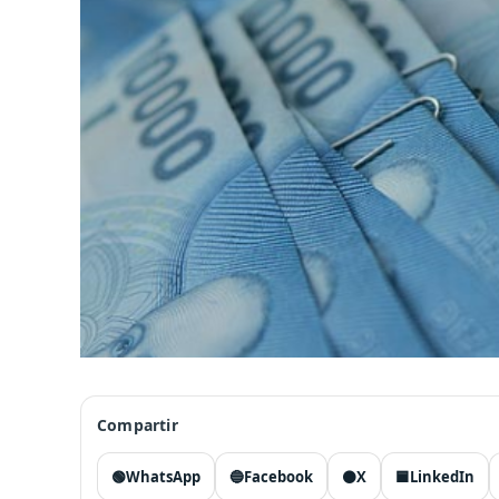
Compartir
🟢
WhatsApp
🔵
Facebook
⚫
X
🟦
LinkedIn