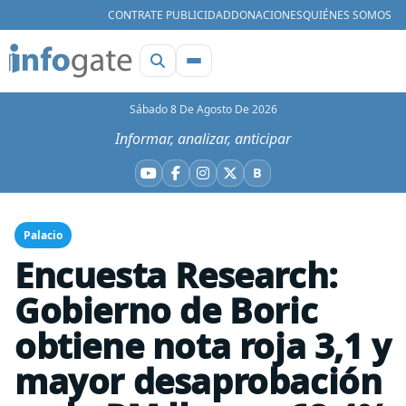
CONTRATE PUBLICIDAD
DONACIONES
QUIÉNES SOMOS
Sábado 8 De Agosto De 2026
Informar, analizar, anticipar
B
YouTube
Facebook
Instagram
X
Bluesky
Palacio
Encuesta Research:
Gobierno de Boric
obtiene nota roja 3,1 y
mayor desaprobación