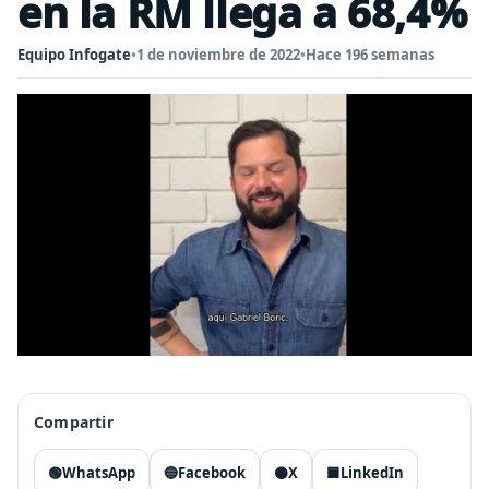
en la RM llega a 68,4%
Equipo Infogate
•
1 de noviembre de 2022
•
Hace 196 semanas
Compartir
🟢
WhatsApp
🔵
Facebook
⚫
X
🟦
LinkedIn