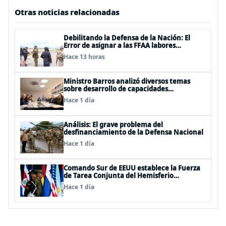
Otras noticias relacionadas
Debilitando la Defensa de la Nación: El
Error de asignar a las FFAA labores
policiales
Hace 13 horas
Ministro Barros analizó diversos temas
sobre desarrollo de capacidades
estratégicas en sesión del Consejo de
Hace 1 día
Política Espacial
Análisis: El grave problema del
desfinanciamiento de la Defensa Nacional
Hace 1 día
Comando Sur de EEUU establece la Fuerza
de Tarea Conjunta del Hemisferio
Occidental: Incluye a Chile
Hace 1 día