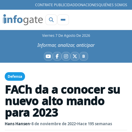
CONTRATE PUBLICIDAD
DONACIONES
QUIÉNES SOMOS
Viernes 7 De Agosto De 2026
Informar, analizar, anticipar
B
YouTube
Facebook
Instagram
X
Bluesky
Defensa
FACh da a conocer su
nuevo alto mando
para 2023
Hans Hansen
•
8 de noviembre de 2022
•
Hace 195 semanas