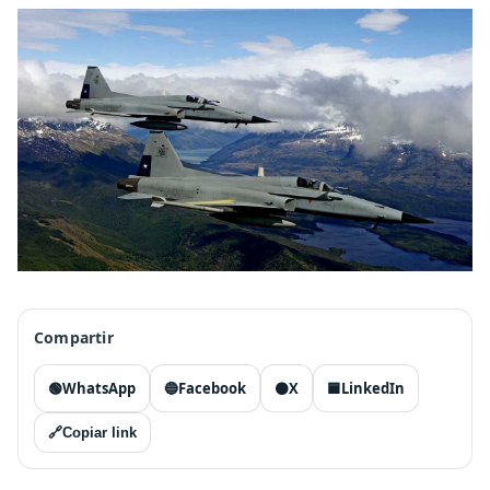
Compartir
🟢
WhatsApp
🔵
Facebook
⚫
X
🟦
LinkedIn
🔗
Copiar link