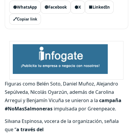
🟢
WhatsApp
🔵
Facebook
⚫
X
🟦
LinkedIn
🔗
Copiar link
Figuras como Belén Soto, Daniel Muñoz, Alejandro
Sepúlveda, Nicolás Oyarzún, además de Carolina
Arregui y Benjamín Vicuña se unieron a la
campaña
#NoMasSalmoneras
impulsada por Greenpeace.
Silvana Espinosa, vocera de la organización, señala
que “
a través del