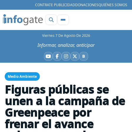
CONTRATE PUBLICIDAD
DONACIONES
QUIÉNES SOMOS
Viernes 7 De Agosto De 2026
Informar, analizar, anticipar
B
YouTube
Facebook
Instagram
X
Bluesky
Medio Ambiente
Figuras públicas se
unen a la campaña de
Greenpeace por
frenar el avance