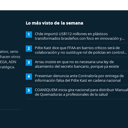
Lo más visto de la semana
Chile importó US$112 millones en plásticos
1
transformados brasileños con foco en innovación y
sostenibilidad
Pdte Kast dice que FFAA en barrios críticos será de
2
tivo, serio
colaboración y no sustituye rol de policías en control
e hacen otros
del orden público
MEGA, ADN
Arrau insiste en que no es necesaria una ley de
3
alzamiento del secreto bancario, porque ya existe
ratégica.
Presentan denuncia ante Contraloría por entrega de
4
información falsa del Pdte Kast en cadena nacional
COANIQUEM inicia gira nacional para distribuir Manual
5
de Quemaduras a profesionales de la salud