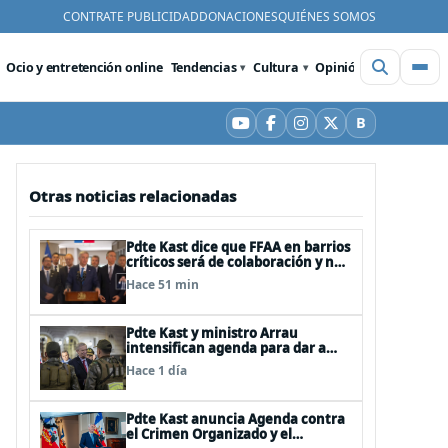
CONTRATE PUBLICIDAD
DONACIONES
QUIÉNES SOMOS
Ocio y entretención online
Tendencias
Cultura
Opinión
Videos
De
B
YouTube
Facebook
Instagram
X
Bluesky
Otras noticias relacionadas
Pdte Kast dice que FFAA en barrios
críticos será de colaboración y no
sustituye rol de policías en control
Hace 51 min
del orden público
Pdte Kast y ministro Arrau
intensifican agenda para dar a
conocer su ACOT
Hace 1 día
Pdte Kast anuncia Agenda contra
el Crimen Organizado y el