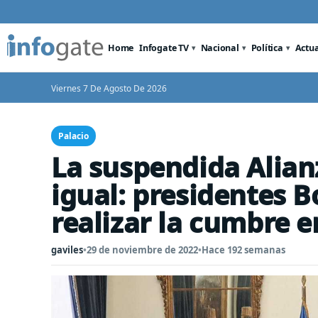
Home
Infogate TV
Nacional
Política
Actu
Viernes 7 De Agosto De 2026
Palacio
La suspendida Alianz
igual: presidentes B
realizar la cumbre e
gaviles
•
29 de noviembre de 2022
•
Hace 192 semanas